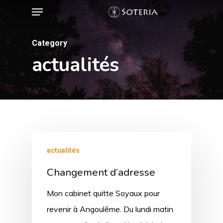
Menu
Skip
to
main
Category
content
actualités
actualités
Changement d’adresse
Mon cabinet quitte Soyaux pour
revenir à Angoulême. Du lundi matin