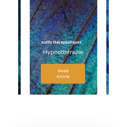
ues
outils thérapeutiques
outi
logie
Hypnothérapie
Read
Article