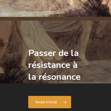
.
Passer
de
la
.
.
Mon
Soteria
résistance
à
approche
la
résonance
Read Article