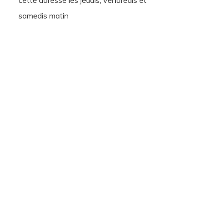
cette adresse les jeudis, vendredis et
samedis matin