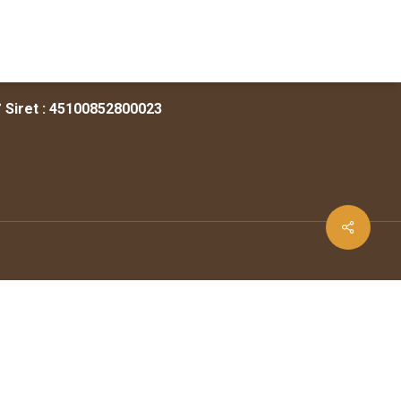
an du site
rédits & mentions légales
ontact
° Siret : 45100852800023